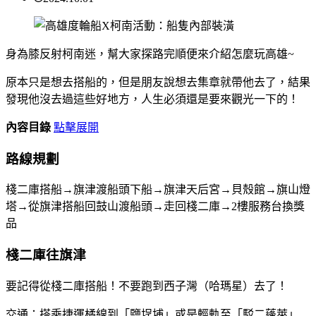
身為膝反射柯南迷，幫大家探路完順便來介紹怎麼玩高雄~
原本只是想去搭船的，但是朋友說想去集章就帶他去了，結果
發現他沒去過這些好地方，人生必須還是要來觀光一下的！
內容目錄
點擊展開
路線規劃
棧二庫搭船→旗津渡船頭下船→旗津天后宮→貝殼館→旗山燈
塔→從旗津搭船回鼓山渡船頭→走回棧二庫→2樓服務台換獎
品
棧二庫往旗津
要記得從棧二庫搭船！不要跑到西子灣（哈瑪星）去了！
交通：搭乘捷運橘線到「鹽埕埔」或是輕軌至「駁二蓬萊」