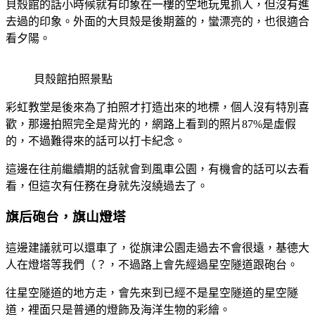
貝殼館的話小時候就有印象在一樓的空地玩鬼抓人，但沒有進
去過的印象。外面的大貝殼是後期蓋的，蠻漂亮的，也很適合
看夕陽。
貝殼館拍照景點
彩虹教堂是後來為了拍照才打造出來的地標，個人沒有特別喜
歡，那邊拍照完全是背光的，網路上看到的照片87%是虛假
的，不過難得來的話可以打卡紀念。
這邊在往前繼續期的話就會到風車公園，有機會的話可以去看
看，但這次有任務在身就先沒繞過去了。
旗后砲台，旗山燈塔
這邊建議就可以還車了，從旗津公園走過去不會很遠，基德大
人在燈塔等我們（？，不過路上會先經過星空隧道跟砲台。
往星空隧道的地方走，會先來到已經不是星空隧道的星空隧
道，裡面只是普通的燈飾及海洋生物的彩繪。