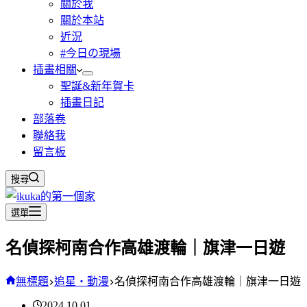
關於我
關於本站
近況
#今日の現場
插畫相關
聖誕&新年賀卡
插畫日記
部落卷
聯絡我
留言板
搜尋
選單
名偵探柯南合作高雄渡輪｜旗津一日遊
無標題
追星・動漫
名偵探柯南合作高雄渡輪｜旗津一日遊
2024.10.01