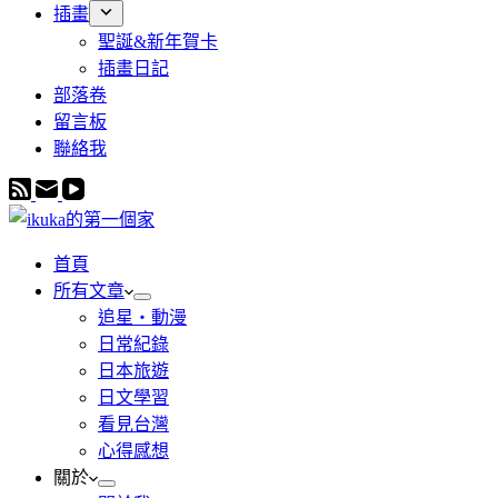
插畫
聖誕&新年賀卡
插畫日記
部落卷
留言板
聯絡我
首頁
所有文章
追星・動漫
日常紀錄
日本旅遊
日文學習
看見台灣
心得感想
關於