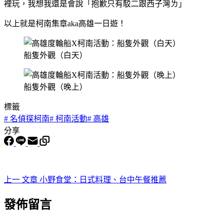
裡玩，我想我還是會說「抱歉只有駁二跟西子灣ㄌ」
以上就是柯南集章aka高雄一日遊！
船隻外觀（白天）
船隻外觀（晚上）
標籤
#
名偵探柯南
#
柯南活動
#
高雄
分享
上一
文章
小野食堂：日式料理、台中午餐推薦
發佈留言