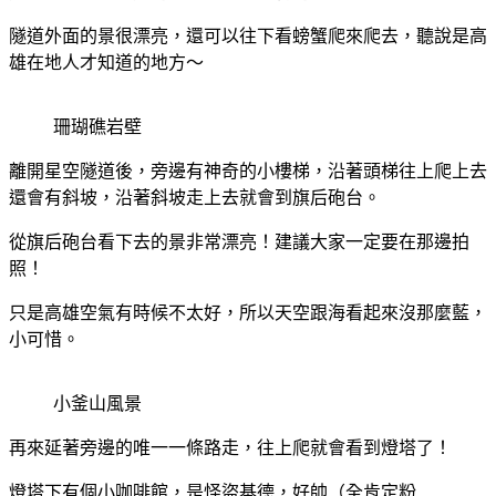
隧道外面的景很漂亮，還可以往下看螃蟹爬來爬去，聽說是高
雄在地人才知道的地方～
珊瑚礁岩壁
離開星空隧道後，旁邊有神奇的小樓梯，沿著頭梯往上爬上去
還會有斜坡，沿著斜坡走上去就會到旗后砲台。
從旗后砲台看下去的景非常漂亮！建議大家一定要在那邊拍
照！
只是高雄空氣有時候不太好，所以天空跟海看起來沒那麼藍，
小可惜。
小釜山風景
再來延著旁邊的唯一一條路走，往上爬就會看到燈塔了！
燈塔下有個小咖啡館，是怪盜基德，好帥（全肯定粉