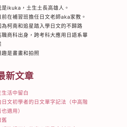
我是ikuka，土生土長高雄人。
目前在補習班擔任日文老師aka家教。
因為柯南和追星踏入學日文的不歸路
高職商科出身，跨考科大應用日語系畢
業
興趣是畫畫和拍照
最新文章
在生活中留白
給日文初學者的日文單字記法（中高階
者也適用）
懷舊