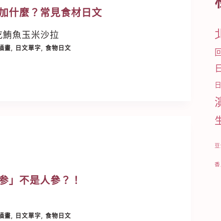
加什麼？常見食材日文
吃鮪魚玉米沙拉
插畫
,
日文單字
,
食物日文
豆
香
参」不是人參？！
插畫
,
日文單字
,
食物日文