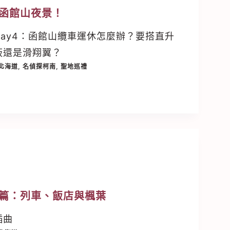
函館山夜景！
ay4：函館山纜車運休怎麼辦？要搭直升
板還是滑翔翼？
北海道
,
名偵探柯南
,
聖地巡禮
篇：列車、飯店與楓葉
插曲