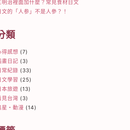
三明治裡面加什麼？常見食材日文
日文的「人参」不是人參？！
分類
心得感想
(7)
插畫日記
(3)
日常紀錄
(33)
日文學習
(25)
日本旅遊
(13)
看見台灣
(3)
追星・動漫
(14)