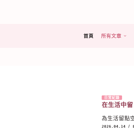
跳
至
主
要
首頁
所有文章
內
容
日常紀錄
在生活中留
為生活留點
2026.04.14