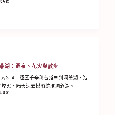
北海道
爺湖：溫泉、花火與散步
ay3-4：經歷千辛萬苦搭車到洞爺湖，泡
了煙火、隔天還去搭船繞環洞爺湖。
北海道