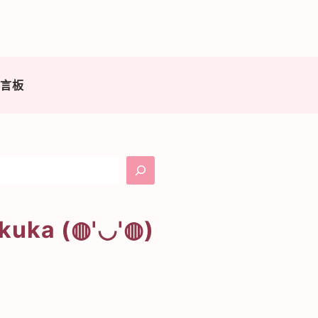
留言板
搜
尋
ikuka (◍'◡'◍)