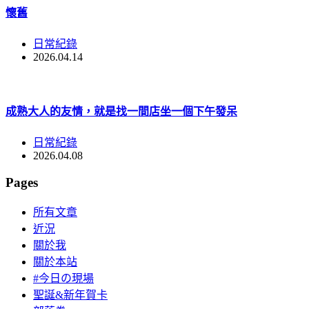
懷舊
日常紀錄
2026.04.14
成熟大人的友情，就是找一間店坐一個下午發呆
日常紀錄
2026.04.08
Pages
所有文章
近況
關於我
關於本站
#今日の現場
聖誕&新年賀卡