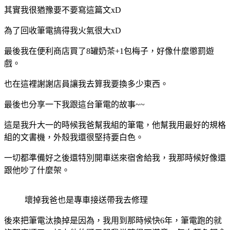
其實我很猶豫要不要寫這篇文xD
為了回收筆電搞得我火氣很大xD
最後我在便利商店買了8罐奶茶+1包梅子，好像什麼懲罰遊
戲。
也在這裡謝謝店員讓我去算我要換多少東西。
最後也分享一下我跟這台筆電的故事~~
這是我升大一的時候我爸幫我組的筆電，他幫我用最好的規格
組的文書機，外殼我還很堅持要白色。
一切都準備好之後還特別開車送來宿舍給我，我那時候好像還
跟他吵了什麼架。
壞掉我爸也是專車接送帶我去修理
後來把筆電汰換掉是因為，我用到那時候快6年，筆電跑的就