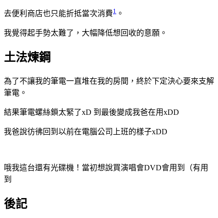
1
去便利商店也只能折抵當次消費
。
我覺得起手勢太難了，大幅降低想回收的意願。
土法煉鋼
為了不讓我的筆電一直堆在我的房間，終於下定決心要來支解
筆電。
結果筆電螺絲鎖太緊了xD 到最後變成我爸在用xDD
我爸說彷彿回到以前在電腦公司上班的樣子xDD
哦我這台還有光碟機！當初想說買演唱會DVD會用到（有用
到
後記