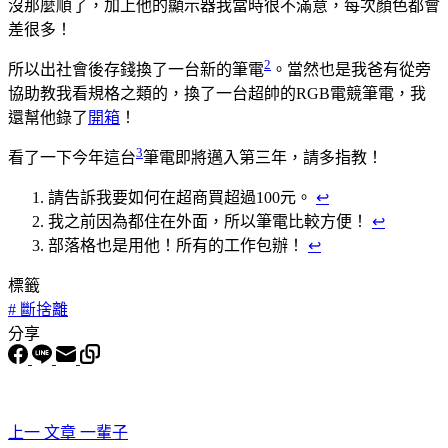
沒那麼順了，加上他的顯示器我當時很不滿意，每次顏色都會
差很多！
2
所以出社會後存錢換了一台新的筆電
。當然也是我爸有從旁
協助教我看規格之類的，換了一台超帥的RGB電競筆電，我
還幫他錄了
開箱
！
3
看了一下今年這台
筆電即將邁入第三年，請多指教！
請告訴我要如何在超商買超過100元。
↩︎
我之前因為都住在外面，所以筆電比較方便！
↩︎
部落格也是用他！所有的工作包辦！
↩︎
標籤
#
斷捨離
分享
上一
文章
一輩子