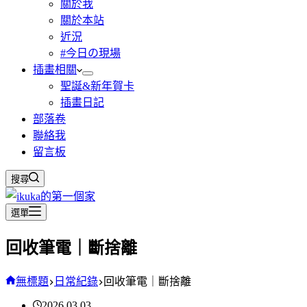
關於我
關於本站
近況
#今日の現場
插畫相關
聖誕&新年賀卡
插畫日記
部落卷
聯絡我
留言板
搜尋
選單
回收筆電｜斷捨離
無標題
日常紀錄
回收筆電｜斷捨離
2026.03.03