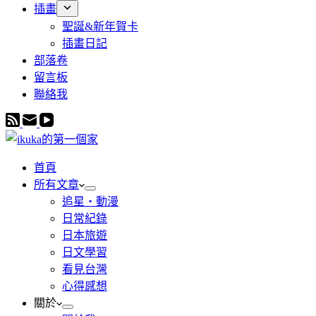
插畫
聖誕&新年賀卡
插畫日記
部落卷
留言板
聯絡我
首頁
所有文章
追星・動漫
日常紀錄
日本旅遊
日文學習
看見台灣
心得感想
關於