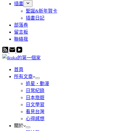
插畫
聖誕&新年賀卡
插畫日記
部落卷
留言板
聯絡我
首頁
所有文章
追星・動漫
日常紀錄
日本旅遊
日文學習
看見台灣
心得感想
關於