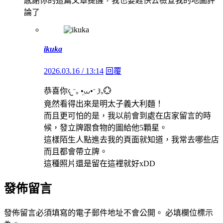
感謝你的這篇文章提醒，我也要趕快去檢查我的地圖評
論了
ikuka
2026.03.16 / 13:14
回覆
恭喜你𐔌ᵔ꜆ ܸ•⩊•ᵔ 𐦯꜆💮
竟然看得出來是明太子義大利麵！
而且更可怕的是，我以前會到處在店家留言的時
候，發立牌跟食物的圖給他5顆星。
這樣陌生人點進去我的頁面就知道，我常去哪些店
而且都會帶立牌。
這種照片還是留在這裡就好xDD
發佈留言
發佈留言必須填寫的電子郵件地址不會公開。
必填欄位標示