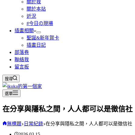
關於我
關於本站
近況
#今日の現場
插畫相關
聖誕&新年賀卡
插畫日記
部落卷
聯絡我
留言板
搜尋
選單
在分享與隱私之間，人人都可以是徵信社
無標題
日常紀錄
在分享與隱私之間，人人都可以是徵信社
2026.03.15