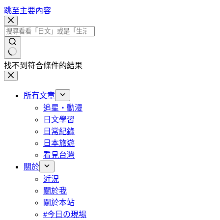
跳至主要內容
找不到符合條件的結果
所有文章
追星・動漫
日文學習
日常紀錄
日本旅遊
看見台灣
關於
近況
關於我
關於本站
#今日の現場