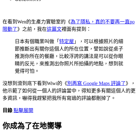
在看到Wen的生產力實驗室的《
為了隱私，真的不要再一直po
限動了
》之前，我在
這篇文
裡面有提到：
日本有個職業叫做「
特定屋
」，可以根據照片的細
節推斷出有關你這個人的所在位置，譬如說從桌子
推測你所在的餐廳，比較浮誇的講法是可以從你眼
睛的反光，來推測出你照片所拍攝的地點，想到就
覺得可怕。
沒想到滑到底下看到Wiwi的《
別再寫 Google Maps 評論了
》，
他示範了如何從一個人的評論當中，得知更多有關這個人的更
多資訊，嚇得我趕緊把我所有寫過的評論都刪掉了。
目錄
點擊展開
你成為了在地嚮導