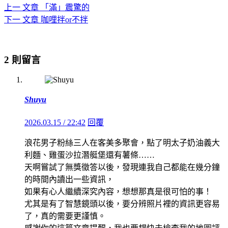
上一
文章
「滿」震驚的
下一
文章
咖哩拌or不拌
2 則留言
Shuyu
2026.03.15 / 22:42
回覆
浪花男子粉絲三人在客美多聚會，點了明太子奶油義大
利麵、雞蛋沙拉潛艇堡還有薯條……
天啊嘗試了無獎徵答以後，發現連我自己都能在幾分鐘
的時間內讀出一些資訊，
如果有心人繼續深究內容，想想那真是很可怕的事！
尤其是有了智慧鏡頭以後，要分辨照片裡的資訊更容易
了，真的需要更謹慎。