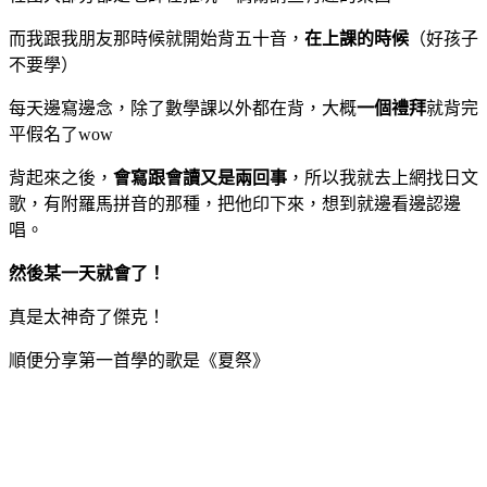
而我跟我朋友那時候就開始背五十音，
在上課的時候
（好孩子
不要學）
每天邊寫邊念，除了數學課以外都在背，大概
一個禮拜
就背完
平假名了wow
背起來之後，
會寫跟會讀又是兩回事
，所以我就去上網找日文
歌，有附羅馬拼音的那種，把他印下來，想到就邊看邊認邊
唱。
然後某一天就會了！
真是太神奇了傑克！
順便分享第一首學的歌是《夏祭》