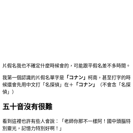
片假名我也不確定什麼時候會的，可能跟平假名差不多時間。
我第一個認識的片假名單字是
「コナン」
柯南，甚至打字的時
候還會先用中文打「名探偵」在＋
「コナン」
（不會念「名探
偵」）
五十音沒有很難
看到這裡也許有些人會說：「老師你那不一樣阿！國中頭腦特
別靈光，記憶力特別好啊！」