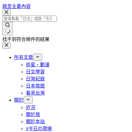
跳至主要內容
找不到符合條件的結果
所有文章
追星・動漫
日文學習
日常紀錄
日本旅遊
看見台灣
關於
近況
關於我
關於本站
#今日の現場