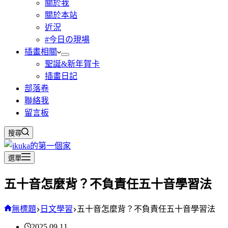
關於我
關於本站
近況
#今日の現場
插畫相關
聖誕&新年賀卡
插畫日記
部落卷
聯絡我
留言板
搜尋
選單
五十音怎麼背？不負責任五十音學習法
無標題
日文學習
五十音怎麼背？不負責任五十音學習法
2025.09.11