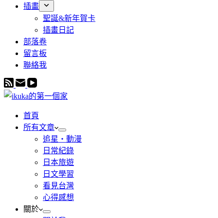
插畫
聖誕&新年賀卡
插畫日記
部落卷
留言板
聯絡我
首頁
所有文章
追星・動漫
日常紀錄
日本旅遊
日文學習
看見台灣
心得感想
關於